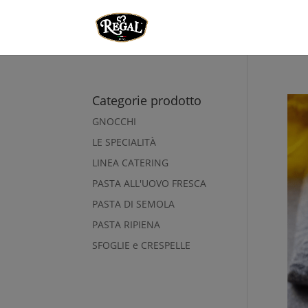
Categorie prodotto
GNOCCHI
LE SPECIALITÀ
LINEA CATERING
PASTA ALL'UOVO FRESCA
PASTA DI SEMOLA
PASTA RIPIENA
SFOGLIE e CRESPELLE