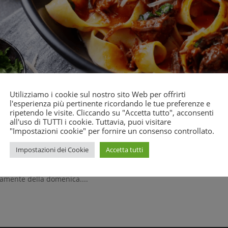
Utilizziamo i cookie sul nostro sito Web per offrirti
l'esperienza più pertinente ricordando le tue preferenze e
ppardelle al sugo di cinghiale
ripetendo le visite. Cliccando su "Accetta tutto", acconsenti
all'uso di TUTTI i cookie. Tuttavia, puoi visitare
"Impostazioni cookie" per fornire un consenso controllato.
29, 2022
Impostazioni dei Cookie
Accetta tutti
ardelle al cinghiale: la pasta al sugo di selvaggina da leccarsi i ba
L la ricetta originale delle pappardelle al cinghiale. Le pappardell
camente della domenica....