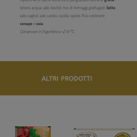
tenero, acqua, sale, lievito), mix di formaggi grattugiati (
latte
,
sale, caglio), sale, carota, cipolla, spezie. Può contenere
senape
e
soia
.
Conservare in frigorifero a +2/4 °C
.
ALTRI PRODOTTI
PRODOTTI CORRELATI