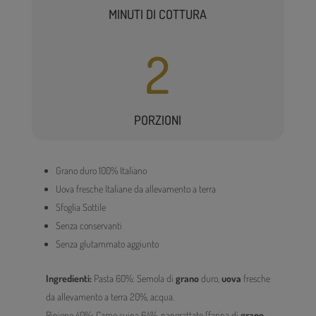
MINUTI DI COTTURA
2
PORZIONI
Grano duro 100% Italiano
Uova fresche Italiane da allevamento a terra
Sfoglia Sottile
Senza conservanti
Senza glutammato aggiunto
Ingredienti:
Pasta 60%: Semola di
grano
duro,
uova
fresche
da allevamento a terra 20%, acqua.
Ripieno 40%: Carne suina 64%, pangrattato (farina di
grano