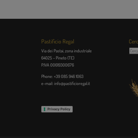
Pastificio Regal
Cerc
Cerca
Via dei Pastai, zona industriale
64025 – Pineto (TE)
P.IVA 00619300676
Phone: +39 085 946 1063
e-mail: info@pastificioregal.it
Privacy Policy