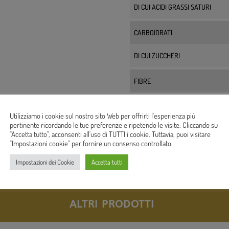
DI CUI ACIDI GRASSI SATURI
CARBOIDRATI
DI CUI ZUCCHERI
FIBRE
PROTEINE
Utilizziamo i cookie sul nostro sito Web per offrirti l'esperienza più
pertinente ricordando le tue preferenze e ripetendo le visite. Cliccando su
SALE
"Accetta tutto", acconsenti all'uso di TUTTI i cookie. Tuttavia, puoi visitare
"Impostazioni cookie" per fornire un consenso controllato.
Impostazioni dei Cookie
Accetta tutti
ALTRI PRODOTTI