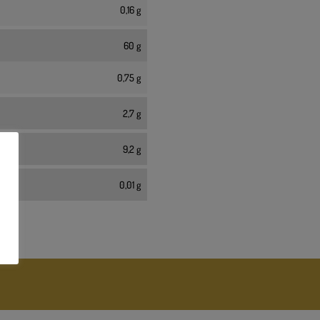
0,16 g
60 g
0,75 g
2,7 g
9,2 g
0,01 g